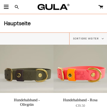
Zum
Artikel
Ei
Suchen
springen
Hauptseite
sortiere
SORTIERE WEITER
weiter
Hundehalsband -
Hundehalsband - Rosa
Olivgrün
€39,50