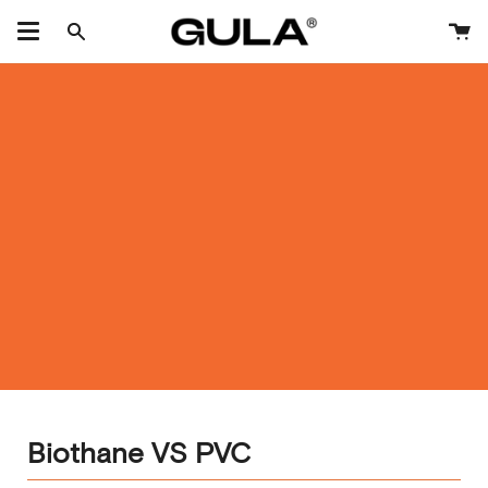
Doorgaan
naar
Wi
Zoeken
artikel
Biothane VS PVC