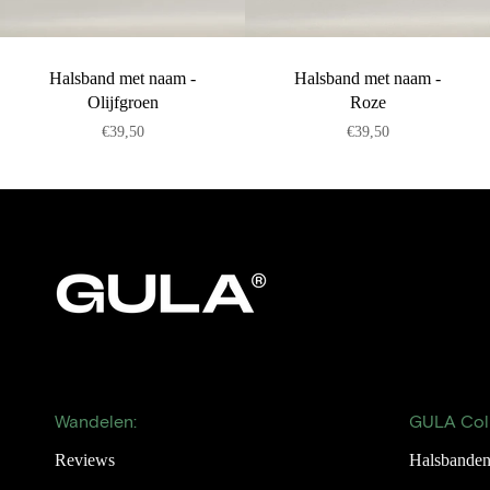
Halsband met naam -
Halsband met naam -
Olijfgroen
Roze
€39,50
€39,50
Wandelen:
GULA Coll
Reviews
Halsbande