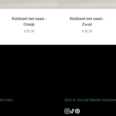
Halsband met naam -
Halsband met naam -
Oranje
Zwart
€39,50
€39,50
ecties:
GULA Social Media kanale
n
Instagram
TikTok
Pinterest