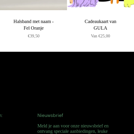
Halsband met naam -
Cadeaukaart van
Fel Oranje
GULA
€39,50
Van
€25,00
n:
Nieuwsbrief
Meld je aan voor onze nieuwsbrief en
ontvang speciale aanbiedingen, leuke