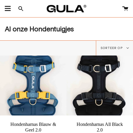
Doorgaan
naar
Wi
Zoeken
artikel
Al onze Hondentuigjes
Sorteer
SORTEER OP
op
Hondenharnas Blauw &
Hondenharnas All Black
Geel 2.0
2.0